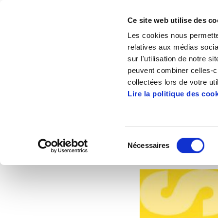
Ce site web utilise des co
Les cookies nous permetten
relatives aux médias socia
sur l'utilisation de notre 
peuvent combiner celles-ci
Accueil
Articles
Redéfinir les priorités 
collectées lors de votre uti
Lire la politique des coo
Redéfinir l
Sélection
Nécessaires
du
2013/10/30
consentement