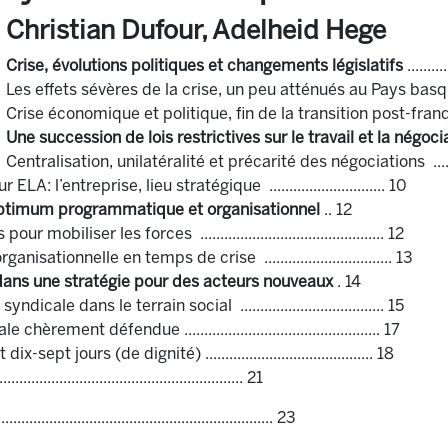
Christian Dufour, Adelheid Hege
Crise, évolutions politiques et changements législatifs
..........
Les effets sévères de la crise, un peu atténués au Pays basque ....
Crise économique et politique, fin de la transition post-franquiste 
Une succession de lois restrictives sur le travail et la négoci
Centralisation, unilatéralité et précarité des négociations .............
: l’entreprise, lieu stratégique ............................. 10
optimum programmatique et organisationnel
.. 12
 mobiliser les forces .............................................. 12
anisationnelle en temps de crise ................................ 13
 dans une stratégie pour des acteurs nouveaux
. 14
icale dans le terrain social .................................... 15
hèrement défendue ................................................. 17
sept jours (de dignité) .......................................... 18
.............................................................. 21
.................................................................... 23