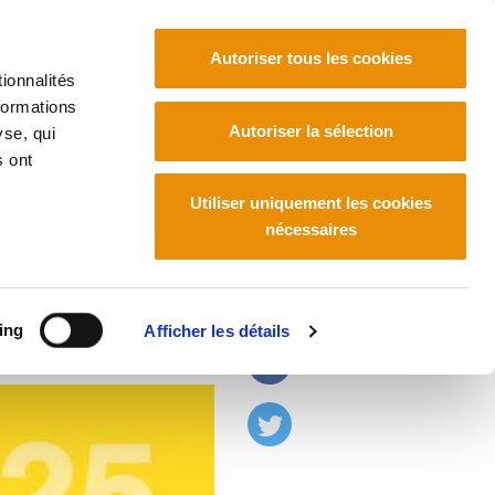
Autoriser tous les cookies
ionnalités
formations
Euskara
Français
Español
Autoriser la sélection
yse, qui
s ont
Utiliser uniquement les cookies
nécessaires
mps de crise
ing
Afficher les détails