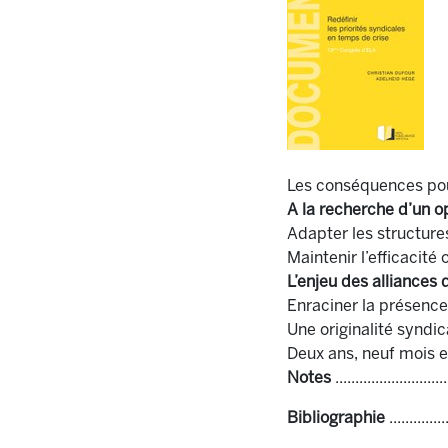
Les conséquences pour ELA
A la recherche d’un 
Adapter les structures pour
Maintenir l’efficacité org
L’enjeu des alliances
Enraciner la présence synd
Une originalité syndicale c
Deux ans, neuf mois et dix-
Notes
...........................
Bibliographie
...............