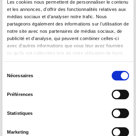
Les cookies nous permettent de personnaliser le contenu
eta sindikatu beraien esku? Erronka handiak ditu
et les annonces, d'offrir des fonctionnalités relatives aux
munduak gainean, eta baita sindikalismoak berak
médias sociaux et d'analyser notre trafic. Nous
ere. 42 Gai Monografikoa kalean da gai hauen
partageons également des informations sur l'utilisation de
inguruan irtenbideak proposatuz. Bertan
notre site avec nos partenaires de médias sociaux, de
jasotakoak ekainean UNED Bergara eta Manu
publicité et d'analyse, qui peuvent combiner celles-ci
Robles-Arangiz Instituak antolatutako
avec d'autres informations que vous leur avez fournies
ou qu'ils ont collectées lors de votre utilisation de leurs
nazioarteko jardunaldian azaldutakoak
services.
laburbiltzen dugu.
Lire la politique des cookies
Sélection
En nuestras manos (Xabi Anza)
Nécessaires
du
JARDUNALDIA ABIATZEKO
consentement
Merece la pena (Iñaki Esparza)
Préférences
Militanteak dira botere sindikala (Unai Martinez, ELA
Metala)
ORDEZKARIEN ZILEGITASUNA
Statistiques
La representación sindical en crisis (Adelheid Hege)
En busca de la legitimidad (Christian Dufour)
Marketing
Las fuentes de poder en ELA (Xabi Anza)