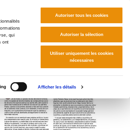
Autoriser tous les cookies
ionnalités
formations
Euskara
Français
Español
Autoriser la sélection
yse, qui
s ont
Utiliser uniquement les cookies
nécessaires
ing
Afficher les détails