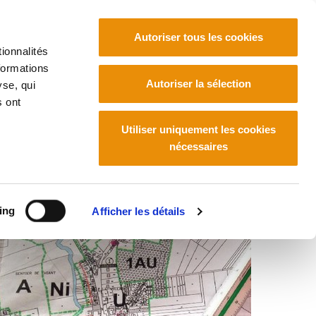
Autoriser tous les cookies
ionnalités
formations
Euskara
Français
Español
Autoriser la sélection
yse, qui
s ont
Utiliser uniquement les cookies
nécessaires
ing
Afficher les détails