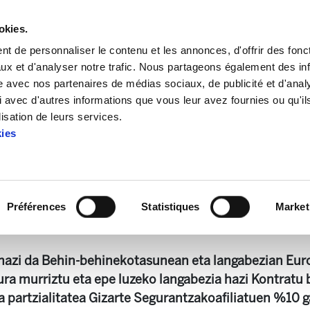
okies.
t de personnaliser le contenu et les annonces, d'offrir des fonct
ux et d'analyser notre trafic. Nous partageons également des in
site avec nos partenaires de médias sociaux, de publicité et d'anal
 avec d'autres informations que vous leur avez fournies ou qu'il
on économique
Analyse conjoncturelle 127
lisation de leurs services.
kies
Analyse conjoncturelle 127
Préférences
Statistiques
Market
8 MB
 hazi da Behin-behinekotasunean eta langabezian Eu
ra murriztu eta epe luzeko langabezia hazi Kontratu b
 partzialitatea Gizarte Segurantzakoafiliatuen %10 g