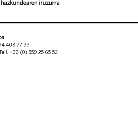
 hazkundearen iruzurra
oa
 94 403 77 99
Telf. +33 (0) 559 25 65 52