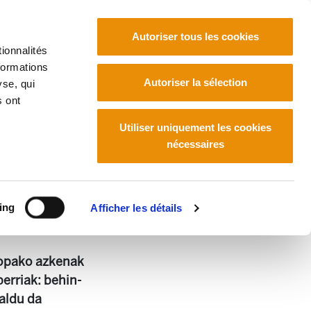
Autoriser tous les cookies
ionnalités
formations
Euskara
Français
Español
Autoriser la sélection
yse, qui
s ont
Utiliser uniquement les cookies
nécessaires
ing
Afficher les détails
ropako azkenak
erriak: behin-
aldu da