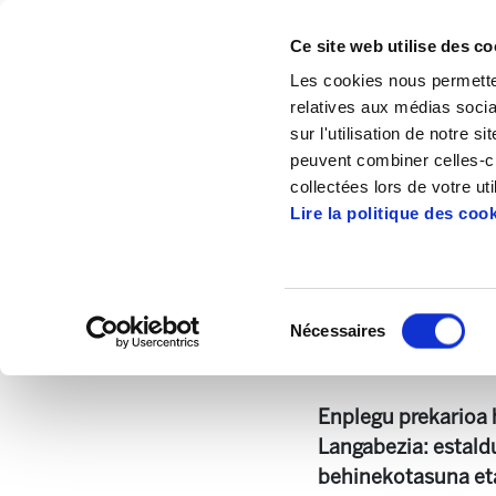
Ce site web utilise des co
Les cookies nous permetten
relatives aux médias socia
sur l'utilisation de notre 
peuvent combiner celles-ci
Accueil
Publications
Analyse la situati
collectées lors de votre uti
Lire la politique des coo
Sélection
Nécessaires
du
EA 127 Eusk.pdf
1.
consentement
Enplegu prekarioa
Langabezia: estaldu
behinekotasuna eta