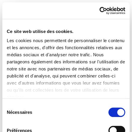
Ce site web utilise des cookies.
Les cookies nous permettent de personnaliser le contenu
Astekaria 114
et les annonces, d'offrir des fonctionnalités relatives aux
médias sociaux et d'analyser notre trafic. Nous
partageons également des informations sur l'utilisation de
Astekaria 114.PDF
7.3 MB
notre site avec nos partenaires de médias sociaux, de
publicité et d'analyse, qui peuvent combiner celles-ci
avec d'autres informations que vous leur avez fournies
PLAN DU SITE
ACCESSIBILITÉ
CONTACT
ou qu'ils ont collectées lors de votre utilisation de leurs
Manu Robles-Arangiz Institutua Fundazioa
services.
Barrainkua 13 - 48009 Bilbo -
Lire la politique des cookies
Telf. +34 94 403 77 99
Sélection
Nécessaires
Corderliers karrika 20 - 64100 Baiona -
du
Telf. +33 (0) 559 25 65 52
consentement
Contact
Préférences