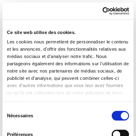
Ce site web utilise des cookies.
Les cookies nous permettent de personnaliser le contenu
Astekaria 12
et les annonces, d'offrir des fonctionnalités relatives aux
médias sociaux et d'analyser notre trafic. Nous
partageons également des informations sur l'utilisation de
012.pdf
188.1 KB
notre site avec nos partenaires de médias sociaux, de
publicité et d'analyse, qui peuvent combiner celles-ci
avec d'autres informations que vous leur avez fournies
PLAN DU SITE
ACCESSIBILITÉ
CONTACT
ou qu'ils ont collectées lors de votre utilisation de leurs
Manu Robles-Arangiz Institutua Fundazioa
services.
Barrainkua 13 - 48009 Bilbo -
Lire la politique des cookies
Telf. +34 94 403 77 99
Sélection
Nécessaires
Corderliers karrika 20 - 64100 Baiona -
du
Telf. +33 (0) 559 25 65 52
consentement
Contact
Préférences