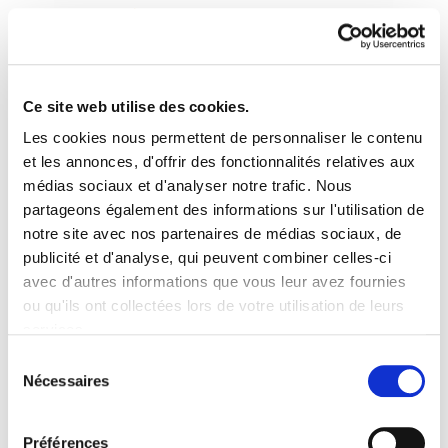
Ce site web utilise des cookies.
Les cookies nous permettent de personnaliser le contenu
Astekaria 124
et les annonces, d'offrir des fonctionnalités relatives aux
médias sociaux et d'analyser notre trafic. Nous
partageons également des informations sur l'utilisation de
Astekaria 124.PDF
6.2 MB
notre site avec nos partenaires de médias sociaux, de
publicité et d'analyse, qui peuvent combiner celles-ci
avec d'autres informations que vous leur avez fournies
PLAN DU SITE
ACCESSIBILITÉ
CONTACT
ou qu'ils ont collectées lors de votre utilisation de leurs
Manu Robles-Arangiz Institutua Fundazioa
services.
Barrainkua 13 - 48009 Bilbo -
Lire la politique des cookies
Telf. +34 94 403 77 99
Sélection
Nécessaires
Corderliers karrika 20 - 64100 Baiona -
du
Telf. +33 (0) 559 25 65 52
consentement
Contact
Préférences