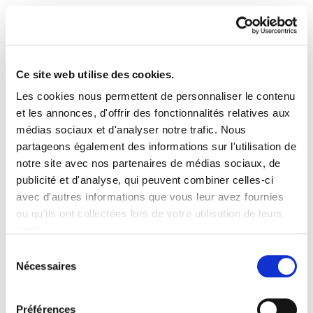
Ce site web utilise des cookies.
Les cookies nous permettent de personnaliser le contenu
Astekaria 14
et les annonces, d'offrir des fonctionnalités relatives aux
médias sociaux et d'analyser notre trafic. Nous
partageons également des informations sur l'utilisation de
014.pdf
256.5 KB
notre site avec nos partenaires de médias sociaux, de
publicité et d'analyse, qui peuvent combiner celles-ci
avec d'autres informations que vous leur avez fournies
PLAN DU SITE
ACCESSIBILITÉ
CONTACT
ou qu'ils ont collectées lors de votre utilisation de leurs
Manu Robles-Arangiz Institutua Fundazioa
services.
Barrainkua 13 - 48009 Bilbo -
Lire la politique des cookies
Telf. +34 94 403 77 99
Sélection
Nécessaires
Corderliers karrika 20 - 64100 Baiona -
du
Telf. +33 (0) 559 25 65 52
consentement
Contact
Préférences