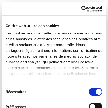
Ce site web utilise des cookies.
Les cookies nous permettent de personnaliser le contenu
Astekaria 148
et les annonces, d'offrir des fonctionnalités relatives aux
médias sociaux et d'analyser notre trafic. Nous
partageons également des informations sur l'utilisation de
Astekaria 148.PDF
7.4 MB
notre site avec nos partenaires de médias sociaux, de
publicité et d'analyse, qui peuvent combiner celles-ci
avec d'autres informations que vous leur avez fournies
PLAN DU SITE
ACCESSIBILITÉ
CONTACT
ou qu'ils ont collectées lors de votre utilisation de leurs
Manu Robles-Arangiz Institutua Fundazioa
services.
Barrainkua 13 - 48009 Bilbo -
Lire la politique des cookies
Telf. +34 94 403 77 99
Sélection
Nécessaires
Corderliers karrika 20 - 64100 Baiona -
du
Telf. +33 (0) 559 25 65 52
consentement
Contact
Préférences