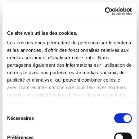
Ce site web utilise des cookies.
Les cookies nous permettent de personnaliser le contenu
Astekaria 157
et les annonces, d'offrir des fonctionnalités relatives aux
médias sociaux et d'analyser notre trafic. Nous
partageons également des informations sur l'utilisation de
Astekaria 157.PDF
7.4 MB
notre site avec nos partenaires de médias sociaux, de
publicité et d'analyse, qui peuvent combiner celles-ci
avec d'autres informations que vous leur avez fournies
PLAN DU SITE
ACCESSIBILITÉ
CONTACT
ou qu'ils ont collectées lors de votre utilisation de leurs
Manu Robles-Arangiz Institutua Fundazioa
services.
Barrainkua 13 - 48009 Bilbo -
Lire la politique des cookies
Telf. +34 94 403 77 99
Sélection
Nécessaires
Corderliers karrika 20 - 64100 Baiona -
du
Telf. +33 (0) 559 25 65 52
consentement
Contact
Préférences