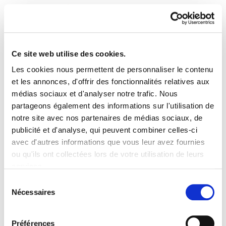
Ce site web utilise des cookies.
Les cookies nous permettent de personnaliser le contenu
Astekaria 19
et les annonces, d'offrir des fonctionnalités relatives aux
médias sociaux et d'analyser notre trafic. Nous
partageons également des informations sur l'utilisation de
019.pdf
139.7 KB
notre site avec nos partenaires de médias sociaux, de
publicité et d'analyse, qui peuvent combiner celles-ci
avec d'autres informations que vous leur avez fournies
PLAN DU SITE
ACCESSIBILITÉ
CONTACT
ou qu'ils ont collectées lors de votre utilisation de leurs
Manu Robles-Arangiz Institutua Fundazioa
services.
Barrainkua 13 - 48009 Bilbo -
Lire la politique des cookies
Telf. +34 94 403 77 99
Sélection
Nécessaires
Corderliers karrika 20 - 64100 Baiona -
du
Telf. +33 (0) 559 25 65 52
consentement
Contact
Préférences