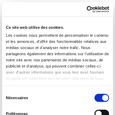
Ce site web utilise des cookies.
Les cookies nous permettent de personnaliser le contenu
Astekaria 194
et les annonces, d'offrir des fonctionnalités relatives aux
médias sociaux et d'analyser notre trafic. Nous
partageons également des informations sur l'utilisation de
Astekaria 194.PDF
7.1 MB
notre site avec nos partenaires de médias sociaux, de
publicité et d'analyse, qui peuvent combiner celles-ci
avec d'autres informations que vous leur avez fournies
PLAN DU SITE
ACCESSIBILITÉ
CONTACT
ou qu'ils ont collectées lors de votre utilisation de leurs
Manu Robles-Arangiz Institutua Fundazioa
services.
Barrainkua 13 - 48009 Bilbo -
Lire la politique des cookies
Telf. +34 94 403 77 99
Sélection
Nécessaires
Corderliers karrika 20 - 64100 Baiona -
du
Telf. +33 (0) 559 25 65 52
consentement
Contact
Préférences