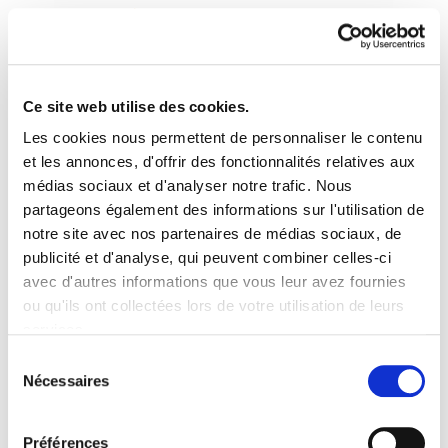
Ce site web utilise des cookies.
Les cookies nous permettent de personnaliser le contenu
Astekaria 212
et les annonces, d'offrir des fonctionnalités relatives aux
médias sociaux et d'analyser notre trafic. Nous
partageons également des informations sur l'utilisation de
Astekaria 212.PDF
7.1 MB
notre site avec nos partenaires de médias sociaux, de
publicité et d'analyse, qui peuvent combiner celles-ci
avec d'autres informations que vous leur avez fournies
PLAN DU SITE
ACCESSIBILITÉ
CONTACT
ou qu'ils ont collectées lors de votre utilisation de leurs
Manu Robles-Arangiz Institutua Fundazioa
services.
Barrainkua 13 - 48009 Bilbo -
Lire la politique des cookies
Telf. +34 94 403 77 99
Sélection
Nécessaires
Corderliers karrika 20 - 64100 Baiona -
du
Telf. +33 (0) 559 25 65 52
consentement
Contact
Préférences