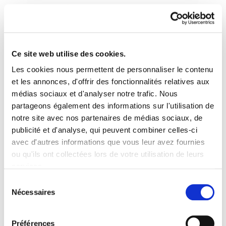
Ce site web utilise des cookies.
Les cookies nous permettent de personnaliser le contenu
Astekaria 244
et les annonces, d'offrir des fonctionnalités relatives aux
médias sociaux et d'analyser notre trafic. Nous
partageons également des informations sur l'utilisation de
Astekaria244.pdf
461.1 KB
notre site avec nos partenaires de médias sociaux, de
publicité et d'analyse, qui peuvent combiner celles-ci
avec d'autres informations que vous leur avez fournies
PLAN DU SITE
ACCESSIBILITÉ
CONTACT
ou qu'ils ont collectées lors de votre utilisation de leurs
Manu Robles-Arangiz Institutua Fundazioa
services.
Barrainkua 13 - 48009 Bilbo -
Lire la politique des cookies
Telf. +34 94 403 77 99
Sélection
Nécessaires
Corderliers karrika 20 - 64100 Baiona -
du
Telf. +33 (0) 559 25 65 52
consentement
Contact
Préférences