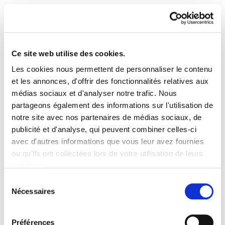
Ce site web utilise des cookies.
Les cookies nous permettent de personnaliser le contenu
Astekaria 264
et les annonces, d'offrir des fonctionnalités relatives aux
médias sociaux et d'analyser notre trafic. Nous
partageons également des informations sur l'utilisation de
Astekaria_264.pdf
404.2 KB
notre site avec nos partenaires de médias sociaux, de
publicité et d'analyse, qui peuvent combiner celles-ci
avec d'autres informations que vous leur avez fournies
PLAN DU SITE
ACCESSIBILITÉ
CONTACT
ou qu'ils ont collectées lors de votre utilisation de leurs
Manu Robles-Arangiz Institutua Fundazioa
services.
Barrainkua 13 - 48009 Bilbo -
Lire la politique des cookies
Telf. +34 94 403 77 99
Sélection
Nécessaires
Corderliers karrika 20 - 64100 Baiona -
du
Telf. +33 (0) 559 25 65 52
consentement
Contact
Préférences