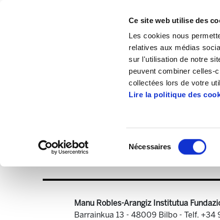
Ce site web utilise des co
Les cookies nous permetten
relatives aux médias socia
sur l'utilisation de notre 
peuvent combiner celles-ci
Accueil
Publications
Astekaria
Astek
collectées lors de votre uti
Lire la politique des coo
Sélection
Nécessaires
du
Astekaria_272.pdf
consentement
Manu Robles-Arangiz Institutua Fundazi
Barrainkua 13 - 48009 Bilbo -
Telf. +34