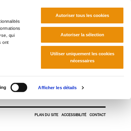
Autoriser tous les cookies
ionnalités
formations
Euskara
Français
Español
Autoriser la sélection
yse, qui
s ont
Utiliser uniquement les cookies
nécessaires
ing
Afficher les détails
PLAN DU SITE
ACCESSIBILITÉ
CONTACT