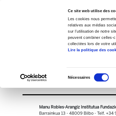
Ce site web utilise des co
Les cookies nous permetten
relatives aux médias socia
sur l'utilisation de notre 
peuvent combiner celles-ci
Accueil
Publications
Astekaria
Astek
collectées lors de votre uti
Lire la politique des coo
Sélection
Nécessaires
du
Astekaria 30.PDF
consentement
Manu Robles-Arangiz Institutua Fundazi
Barrainkua 13 - 48009 Bilbo -
Telf. +34