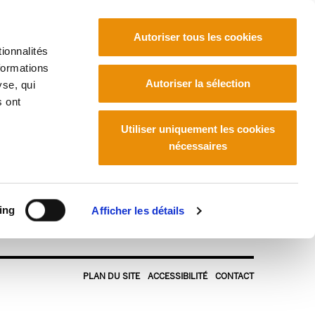
Autoriser tous les cookies
ionnalités
formations
Euskara
Français
Español
Autoriser la sélection
yse, qui
s ont
Utiliser uniquement les cookies
nécessaires
ing
Afficher les détails
PLAN DU SITE
ACCESSIBILITÉ
CONTACT