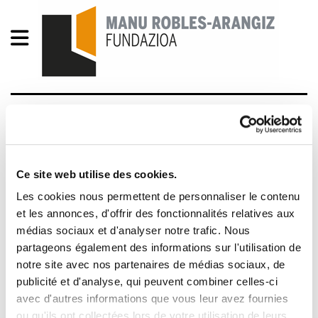
Astekaria 320
Astekaria320.pdf
576.9 KB
Ce site web utilise des cookies.
Galbidean.- ¿CÓMO NO PAGAR IMPUESTOS?
Les cookies nous permettent de personnaliser le contenu
OLANO SOLO HABLA DE ESO CON LOS
et les annonces, d'offrir des fonctionnalités relatives aux
médias sociaux et d'analyser notre trafic. Nous
EMPERSARIOS. Adolfo Muñoz, Txiki.- GURE ESKU
partageons également des informations sur l'utilisation de
DAGO, BAINA LAN HANDIA EGIN BEHARRA DAGO.
notre site avec nos partenaires de médias sociaux, de
Hauteskunde sindikalak- DE NUESTRO TRABAJO
publicité et d'analyse, qui peuvent combiner celles-ci
EN DICIEMBRE DEPENDE QUE LLEGUEMOS AL
avec d'autres informations que vous leur avez fournies
40%. Txema Laiseka.- PAROS EN EL
ou qu'ils ont collectées lors de votre utilisation de leurs