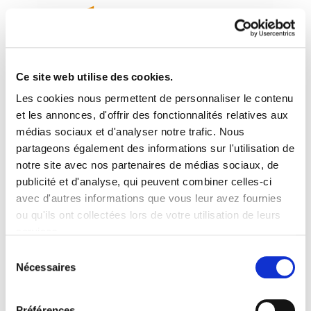
Ce site web utilise des cookies.
Les cookies nous permettent de personnaliser le contenu
Astekaria 322
et les annonces, d'offrir des fonctionnalités relatives aux
médias sociaux et d'analyser notre trafic. Nous
partageons également des informations sur l'utilisation de
Astekaria322.pdf
698.4 KB
notre site avec nos partenaires de médias sociaux, de
publicité et d'analyse, qui peuvent combiner celles-ci
Txartel gorria.- residencia Ariznabarra. FRUTO DE
avec d'autres informations que vous leur avez fournies
LA LUCHA.- GIZARTE-POLITIKAREN GABEZIAK
ou qu'ils ont collectées lors de votre utilisation de leurs
ARRAZISMOA BULTZATZEN DU.- Tarjeta
services.
Profesional de la Construcción. CHIRINGUITO
Lire la politique des cookies
Sélection
ILEGAL. Leire Txakartegi.- AVALA NUESTRA
Nécessaires
du
SALIDA DE OSALAN.- BOTERE EKONOMIKOAREN
consentement
MENPE DAUDE HEGO EUSKAL HERRIKO
Préférences