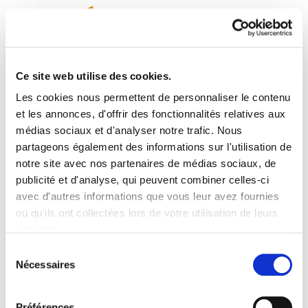
Ce site web utilise des cookies.
Les cookies nous permettent de personnaliser le contenu
Astekaria 370
et les annonces, d'offrir des fonctionnalités relatives aux
médias sociaux et d'analyser notre trafic. Nous
partageons également des informations sur l'utilisation de
Astekaria 370.pdf
491.6 KB
notre site avec nos partenaires de médias sociaux, de
publicité et d'analyse, qui peuvent combiner celles-ci
Editoriala: Estutzen. M31: Gure etorkizunaren
avec d'autres informations que vous leur avez fournies
alde borrokan: quieren desmantelar todo lo
ou qu'ils ont collectées lors de votre utilisation de leurs
público. El 5 de junio, jornada de formación sobre
services.
el medio ambiente en Bilbao y Baiona:
Lire la politique des cookies
Sélection
"¿Economía verde? Etekin handiak
Nécessaires
du
ingurumenaren kontura. Parking Ensanche:
consentement
zulotik ateratzeko 25 egun greban. ELA participa
Préférences