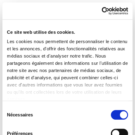
Ce site web utilise des cookies.
Les cookies nous permettent de personnaliser le contenu
Astekaria 418
et les annonces, d'offrir des fonctionnalités relatives aux
médias sociaux et d'analyser notre trafic. Nous
partageons également des informations sur l'utilisation de
418.-ONA.pdf
448.1 KB
notre site avec nos partenaires de médias sociaux, de
publicité et d'analyse, qui peuvent combiner celles-ci
El 22 de enero, el frontón Izarraitz, de Azpeitia,
avec d'autres informations que vous leur avez fournies
será el escenario de una acto confederal sobre
ou qu'ils ont collectées lors de votre utilisation de leurs
negociación colectiva y acción sindical
services.
SALARIOS Y EMPLEO, NUESTRAS PRIORIDADES
Lire la politique des cookies
Sélection
Nécessaires
du
consentement
Préférences
PLAN DU SITE
ACCESSIBILITÉ
CONTACT