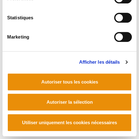
Manu Robles-Arangiz Institutua Fundazioa
Barrainkua 13 - 48009 Bilbo -
Statistiques
Telf. +34 94 403 77 99
Corderliers karrika 20 - 64100 Baiona -
Telf. +33 (0) 559 25 65 52
Marketing
Contact
Afficher les détails
Autoriser tous les cookies
Autoriser la sélection
Utiliser uniquement les cookies nécessaires