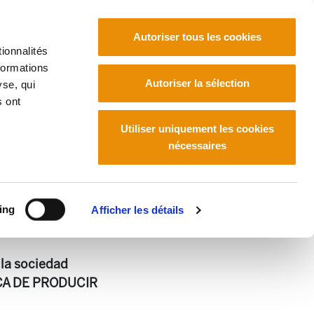
Autoriser tous les cookies
ionnalités
formations
Euskara
Français
Español
Autoriser la sélection
yse, qui
s ont
Utiliser uniquement les cookies
nécessaires
ing
Afficher les détails
 la sociedad
RICA DE PRODUCIR