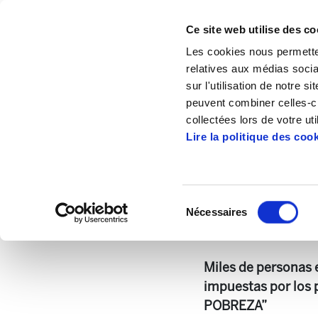
Ce site web utilise des co
Les cookies nous permetten
relatives aux médias socia
sur l'utilisation de notre 
peuvent combiner celles-ci
Accueil
Publications
Astekaria
Astek
collectées lors de votre uti
Lire la politique des coo
Sélection
Nécessaires
du
424.-ONA.pdf
399
consentement
Miles de personas 
impuestas por los
POBREZA”