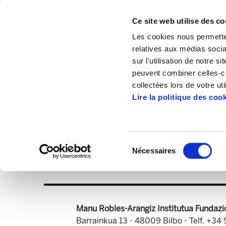
Ce site web utilise des co
Les cookies nous permetten
relatives aux médias socia
sur l'utilisation de notre 
peuvent combiner celles-ci
Accueil
Publications
Astekaria
Astek
collectées lors de votre uti
Lire la politique des coo
Sélection
Nécessaires
du
Astekaria 43.PDF
consentement
Manu Robles-Arangiz Institutua Fundazi
Barrainkua 13 - 48009 Bilbo -
Telf. +34