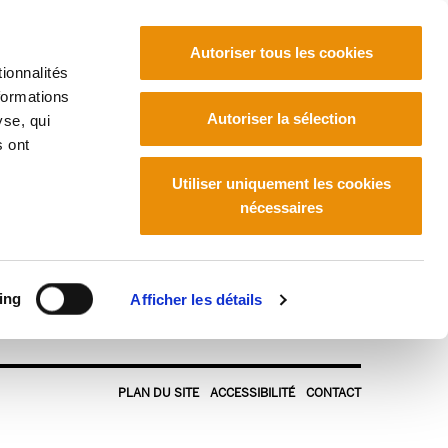
Autoriser tous les cookies
ionnalités
formations
Euskara
Français
Español
Autoriser la sélection
yse, qui
s ont
Utiliser uniquement les cookies
nécessaires
ing
Afficher les détails
PLAN DU SITE
ACCESSIBILITÉ
CONTACT