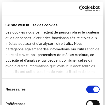
Ce site web utilise des cookies.
Les cookies nous permettent de personnaliser le contenu
Astekaria 430
et les annonces, d'offrir des fonctionnalités relatives aux
médias sociaux et d'analyser notre trafic. Nous
partageons également des informations sur l'utilisation de
430.-ONA.pdf
352.0 KB
notre site avec nos partenaires de médias sociaux, de
publicité et d'analyse, qui peuvent combiner celles-ci
Adolfo Muñoz reitera que ELA no participará en
avec d'autres informations que vous leur avez fournies
ninguna mesa de diálogo social, aunque aclara
ou qu'ils ont collectées lors de votre utilisation de leurs
que “a fecha de hoy nadie nos ha llamado”
services.
NEGOZIAZIO KOLEKTIBOA INDARTUZ EKAINAK 9-
Lire la politique des cookies
Sélection
Nécessaires
14 MOBILIZAZIO ASTEA “LAS POLÍTICAS DE LOS
du
GOBIERNOS HACEN IMPOSIBLE EL DIÁLOGO
consentement
SOCIAL”
Préférences