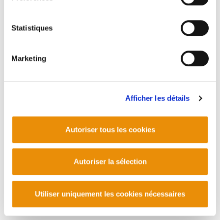
Statistiques
PLAN DU SITE
ACCESSIBILITÉ
CONTACT
Manu Robles-Arangiz Institutua Fundazioa
Marketing
Barrainkua 13 - 48009 Bilbo -
Telf. +34 94 403 77 99
Corderliers karrika 20 - 64100 Baiona -
Telf. +33 (0) 559 25 65 52
Afficher les détails
Contact
Autoriser tous les cookies
Autoriser la sélection
Utiliser uniquement les cookies nécessaires