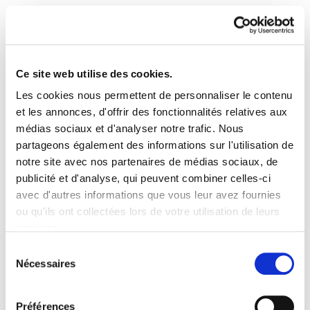
Ce site web utilise des cookies.
Les cookies nous permettent de personnaliser le contenu
Astekaria 452
et les annonces, d'offrir des fonctionnalités relatives aux
médias sociaux et d'analyser notre trafic. Nous
partageons également des informations sur l'utilisation de
452.-ONA.pdf
423.9 KB
notre site avec nos partenaires de médias sociaux, de
publicité et d'analyse, qui peuvent combiner celles-ci
ELAk 2014an epaitegietan irabazitako lan
avec d'autres informations que vous leur avez fournies
gatazken inguruko txostena aurkeztu du, zerbitzu
ou qu'ils ont collectées lors de votre utilisation de leurs
juridikoetan ere bermerik onena garenaren
services.
lekuko “EPAITEGIETAN ERE, LAN
Lire la politique des cookies
Sélection
Nécessaires
ERREFORMAREN AURKA”
du
consentement
Préférences