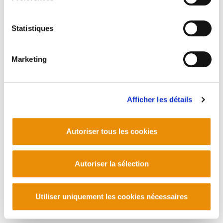
PLAN DU SITE
ACCESSIBILITÉ
CONTACT
Manu Robles-Arangiz Institutua Fundazioa
Statistiques
Barrainkua 13 - 48009 Bilbo -
Telf. +34 94 403 77 99
Corderliers karrika 20 - 64100 Baiona -
Marketing
Telf. +33 (0) 559 25 65 52
Contact
Afficher les détails
Autoriser tous les cookies
Autoriser la sélection
Utiliser uniquement les cookies nécessaires