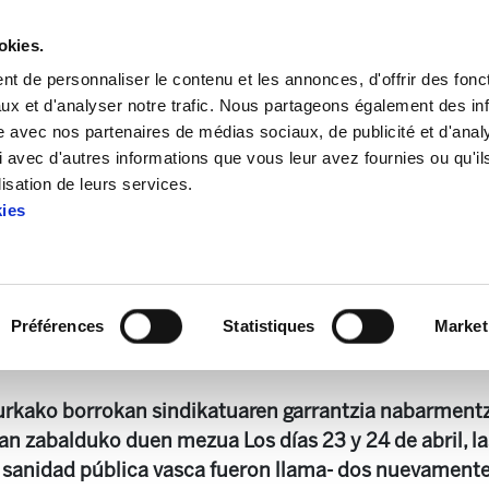
okies.
t de personnaliser le contenu et les annonces, d'offrir des fonct
ux et d'analyser notre trafic. Nous partageons également des in
site avec nos partenaires de médias sociaux, de publicité et d'anal
 avec d'autres informations que vous leur avez fournies ou qu'il
aria 459
lisation de leurs services.
kies
Astekaria 459
Préférences
Statistiques
Market
13.3 KB
urkako borrokan sindikatuaren garrantzia nabarment
n zabalduko duen mezua Los días 23 y 24 de abril, las
a sanidad pública vasca fueron llama- dos nuevamente 