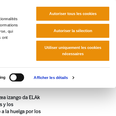
Autoriser tous les cookies
ionnalités
formations
Euskara
Français
Español
Autoriser la sélection
yse, qui
s ont
Utiliser uniquement les cookies
nécessaires
ing
Afficher les détails
zea izango da ELAk
 y los
a la huelga por los