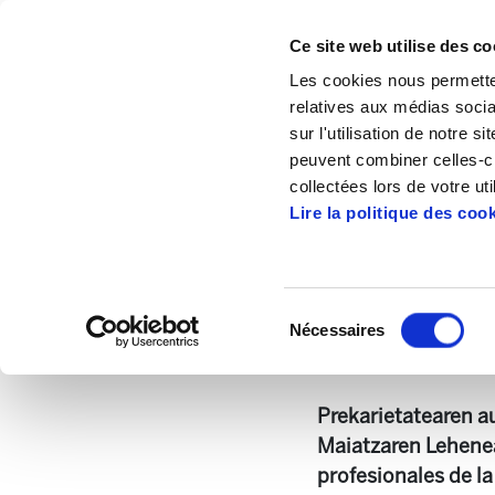
Ce site web utilise des co
Les cookies nous permetten
relatives aux médias socia
sur l'utilisation de notre 
peuvent combiner celles-ci
Accueil
Publications
Astekaria
Astek
collectées lors de votre uti
Lire la politique des coo
Sélection
Nécessaires
du
459.-ONA[1].pdf
4
consentement
Prekarietatearen a
Maiatzaren Lehenea
profesionales de l