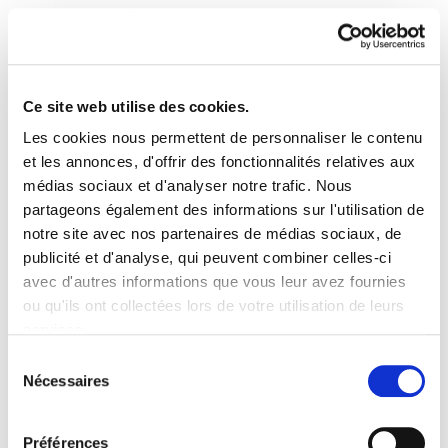
Ce site web utilise des cookies.
Les cookies nous permettent de personnaliser le contenu
Astekaria 496
et les annonces, d'offrir des fonctionnalités relatives aux
médias sociaux et d'analyser notre trafic. Nous
partageons également des informations sur l'utilisation de
496.-ONA[1].pdf
733.4 KB
notre site avec nos partenaires de médias sociaux, de
publicité et d'analyse, qui peuvent combiner celles-ci
La política industrial favorece los intereses de
avec d'autres informations que vous leur avez fournies
una élite económica
ou qu'ils ont collectées lors de votre utilisation de leurs
services.
Lire la politique des cookies
Sélection
Nécessaires
du
PLAN DU SITE
ACCESSIBILITÉ
CONTACT
consentement
Manu Robles-Arangiz Institutua Fundazioa
Barrainkua 13 - 48009 Bilbo -
Préférences