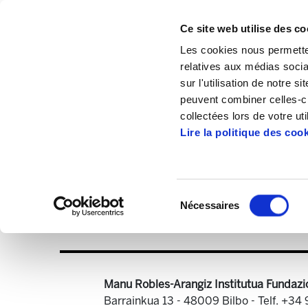
Ce site web utilise des co
Les cookies nous permetten
relatives aux médias socia
sur l'utilisation de notre 
peuvent combiner celles-ci
Accueil
Publications
Astekaria
Astek
collectées lors de votre uti
Lire la politique des coo
Sélection
Nécessaires
du
Astekaria 50.PDF
7
consentement
Manu Robles-Arangiz Institutua Fundazi
Barrainkua 13 - 48009 Bilbo -
Telf. +34