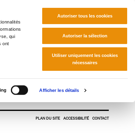
Autoriser tous les cookies
ionnalités
formations
Euskara
Français
Español
Autoriser la sélection
yse, qui
s ont
Utiliser uniquement les cookies
nécessaires
ing
Afficher les détails
PLAN DU SITE
ACCESSIBILITÉ
CONTACT