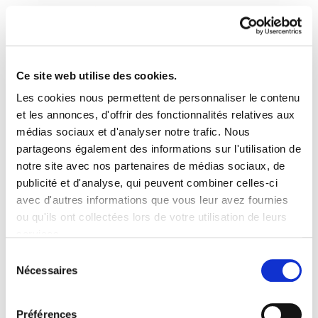
Ce site web utilise des cookies.
Les cookies nous permettent de personnaliser le contenu
Astekaria 527
et les annonces, d'offrir des fonctionnalités relatives aux
médias sociaux et d'analyser notre trafic. Nous
partageons également des informations sur l'utilisation de
527.-ONA.pdf
1019.2 KB
notre site avec nos partenaires de médias sociaux, de
publicité et d'analyse, qui peuvent combiner celles-ci
avec d'autres informations que vous leur avez fournies
PLAN DU SITE
ACCESSIBILITÉ
CONTACT
ou qu'ils ont collectées lors de votre utilisation de leurs
Manu Robles-Arangiz Institutua Fundazioa
services.
Barrainkua 13 - 48009 Bilbo -
Lire la politique des cookies
Telf. +34 94 403 77 99
Sélection
Nécessaires
Corderliers karrika 20 - 64100 Baiona -
du
Telf. +33 (0) 559 25 65 52
consentement
Contact
Préférences