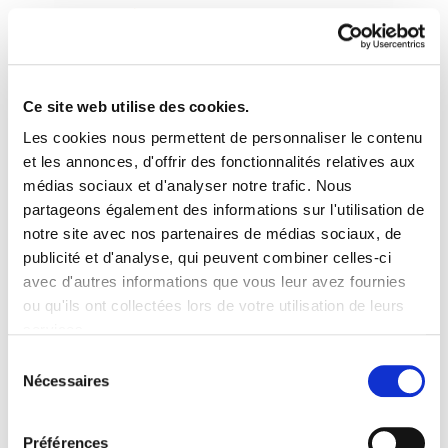
Ce site web utilise des cookies.
Les cookies nous permettent de personnaliser le contenu
Astekaria 57
et les annonces, d'offrir des fonctionnalités relatives aux
médias sociaux et d'analyser notre trafic. Nous
partageons également des informations sur l'utilisation de
Astekaria 57.PDF
7.8 MB
notre site avec nos partenaires de médias sociaux, de
publicité et d'analyse, qui peuvent combiner celles-ci
avec d'autres informations que vous leur avez fournies
PLAN DU SITE
ACCESSIBILITÉ
CONTACT
ou qu'ils ont collectées lors de votre utilisation de leurs
Manu Robles-Arangiz Institutua Fundazioa
services.
Barrainkua 13 - 48009 Bilbo -
Lire la politique des cookies
Telf. +34 94 403 77 99
Sélection
Nécessaires
Corderliers karrika 20 - 64100 Baiona -
du
Telf. +33 (0) 559 25 65 52
consentement
Contact
Préférences