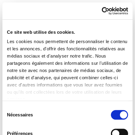
Ce site web utilise des cookies.
Les cookies nous permettent de personnaliser le contenu
Astekaria 75
et les annonces, d'offrir des fonctionnalités relatives aux
médias sociaux et d'analyser notre trafic. Nous
partageons également des informations sur l'utilisation de
Astekaria 75.PDF
8.0 MB
notre site avec nos partenaires de médias sociaux, de
publicité et d'analyse, qui peuvent combiner celles-ci
avec d'autres informations que vous leur avez fournies
PLAN DU SITE
ACCESSIBILITÉ
CONTACT
ou qu'ils ont collectées lors de votre utilisation de leurs
Manu Robles-Arangiz Institutua Fundazioa
services.
Barrainkua 13 - 48009 Bilbo -
Lire la politique des cookies
Telf. +34 94 403 77 99
Sélection
Nécessaires
Corderliers karrika 20 - 64100 Baiona -
du
Telf. +33 (0) 559 25 65 52
consentement
Contact
Préférences