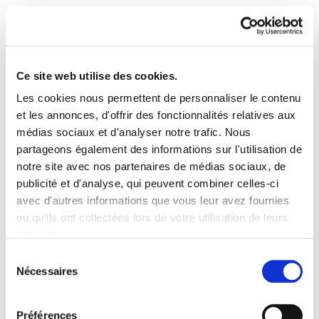
Ce site web utilise des cookies.
Les cookies nous permettent de personnaliser le contenu
Astekaria 78
et les annonces, d'offrir des fonctionnalités relatives aux
médias sociaux et d'analyser notre trafic. Nous
partageons également des informations sur l'utilisation de
Astekaria 78.PDF
8.5 MB
notre site avec nos partenaires de médias sociaux, de
publicité et d'analyse, qui peuvent combiner celles-ci
avec d'autres informations que vous leur avez fournies
PLAN DU SITE
ACCESSIBILITÉ
CONTACT
ou qu'ils ont collectées lors de votre utilisation de leurs
Manu Robles-Arangiz Institutua Fundazioa
services.
Barrainkua 13 - 48009 Bilbo -
Lire la politique des cookies
Telf. +34 94 403 77 99
Sélection
Nécessaires
Corderliers karrika 20 - 64100 Baiona -
du
Telf. +33 (0) 559 25 65 52
consentement
Contact
Préférences