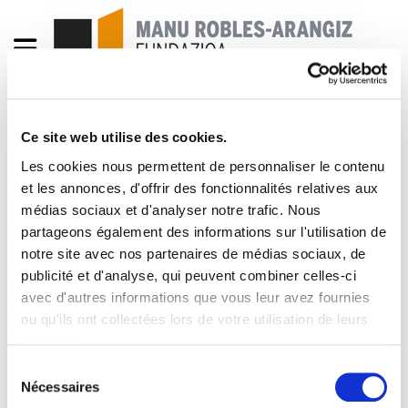
Ce site web utilise des cookies.
Astekaria berezia 27-M
Les cookies nous permettent de personnaliser le contenu
et les annonces, d'offrir des fonctionnalités relatives aux
20100317_27-M_kalera.pdf
470.4 KB
médias sociaux et d'analyser notre trafic. Nous
partageons également des informations sur l'utilisation de
Erantzuteko garaia. 27 de marzo:
notre site avec nos partenaires de médias sociaux, de
manifestaciones en Bilbao, Donostia, Gasteiz e
publicité et d'analyse, qui peuvent combiner celles-ci
avec d'autres informations que vous leur avez fournies
Iruña VAMOS A RESPONDER. EL 27 DE MARZO...¡A
ou qu'ils ont collectées lors de votre utilisation de leurs
LA CALLE!. 27 MARZO: MOVILIZACIONES DE LA
services.
MAYORÍA SINDICAL CONTRA LAS ÚLTIMAS
Lire la politique des cookies
Sélection
REFORMAS. MARTXOAK 27: MOBILIZAZIO EGUNA.
Nécessaires
du
GURE ESKUBIDEEN ALDE. BRUTAL ATAQUE A LOS