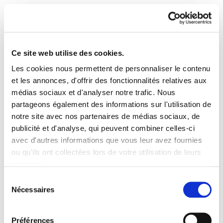
Ce site web utilise des cookies.
Les cookies nous permettent de personnaliser le contenu
Astekaria spécial - Modèle
et les annonces, d'offrir des fonctionnalités relatives aux
médias sociaux et d'analyser notre trafic. Nous
de Société 2008
partageons également des informations sur l'utilisation de
notre site avec nos partenaires de médias sociaux, de
Gizarte_eredua2008.pdf
565.9 KB
publicité et d'analyse, qui peuvent combiner celles-ci
avec d'autres informations que vous leur avez fournies
ou qu'ils ont collectées lors de votre utilisation de leurs
services.
PLAN DU SITE
ACCESSIBILITÉ
CONTACT
Manu Robles-Arangiz Institutua Fundazioa
Lire la politique des cookies
Sélection
Barrainkua 13 - 48009 Bilbo -
Nécessaires
du
Telf. +34 94 403 77 99
consentement
Corderliers karrika 20 - 64100 Baiona -
Préférences
Telf. +33 (0) 559 25 65 52