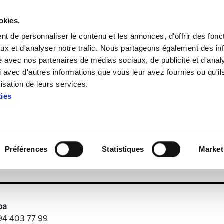
okies.
t de personnaliser le contenu et les annonces, d'offrir des fonct
ux et d'analyser notre trafic. Nous partageons également des in
site avec nos partenaires de médias sociaux, de publicité et d'anal
 avec d'autres informations que vous leur avez fournies ou qu'il
ki Berezia Osakidetza
lisation de leurs services.
kies
Zenbaki Berezia Osakidetza
Préférences
Statistiques
Market
.PDF
7.6 MB
oa
 94 403 77 99