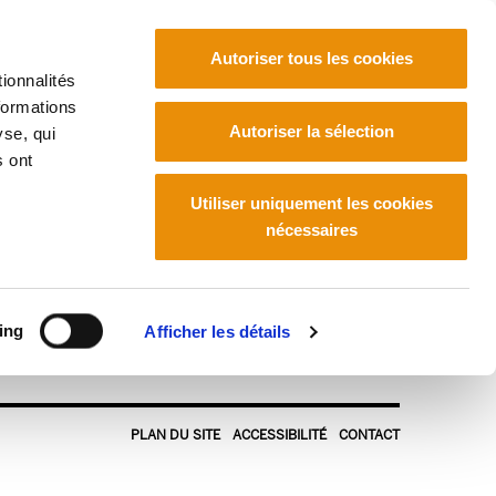
Autoriser tous les cookies
ionnalités
formations
Euskara
Français
Español
Autoriser la sélection
yse, qui
s ont
Utiliser uniquement les cookies
nécessaires
ing
Afficher les détails
PLAN DU SITE
ACCESSIBILITÉ
CONTACT