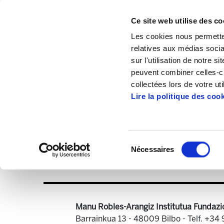
Ce site web utilise des co
Les cookies nous permetten
relatives aux médias socia
sur l'utilisation de notre 
peuvent combiner celles-ci
Accueil
Publications
Astekaria
Zenba
collectées lors de votre uti
Lire la politique des coo
Sélection
Nécessaires
du
Astekaria berezia
consentement
Manu Robles-Arangiz Institutua Fundazi
Barrainkua 13 - 48009 Bilbo -
Telf. +34