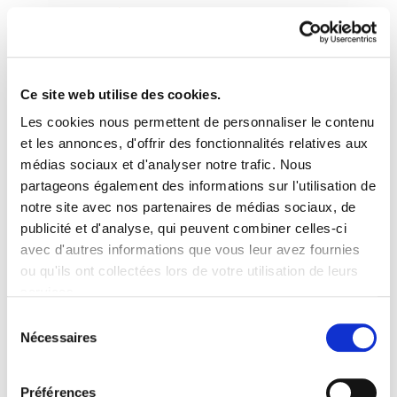
Ce site web utilise des cookies.
Les cookies nous permettent de personnaliser le contenu
Aztergaiak 20 Publikoa
et les annonces, d'offrir des fonctionnalités relatives aux
médias sociaux et d'analyser notre trafic. Nous
birrindu. Pribatua indartu
partageons également des informations sur l'utilisation de
notre site avec nos partenaires de médias sociaux, de
aztergaiak_20.pdf
1.0 MB
publicité et d'analyse, qui peuvent combiner celles-ci
avec d'autres informations que vous leur avez fournies
ou qu'ils ont collectées lors de votre utilisation de leurs
services.
PLAN DU SITE
ACCESSIBILITÉ
CONTACT
Manu Robles-Arangiz Institutua Fundazioa
Lire la politique des cookies
Sélection
Barrainkua 13 - 48009 Bilbo -
Nécessaires
du
Telf. +34 94 403 77 99
consentement
Corderliers karrika 20 - 64100 Baiona -
Préférences
Telf. +33 (0) 559 25 65 52