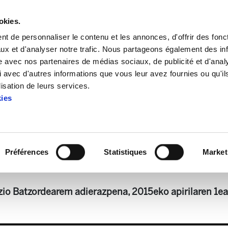
okies.
t de personnaliser le contenu et les annonces, d'offrir des fonct
ux et d'analyser notre trafic. Nous partageons également des in
site avec nos partenaires de médias sociaux, de publicité et d'anal
 avec d'autres informations que vous leur avez fournies ou qu'il
té National
Aberri Eguna 2015
lisation de leurs services.
kies
Aberri Eguna 2015
Préférences
Statistiques
Market
(eu)[1].pdf
141.7 KB
io Batzordearem adierazpena, 2015eko apirilaren 1e