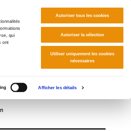
Autoriser tous les cookies
ionnalités
formations
Euskara
Français
Español
Autoriser la sélection
yse, qui
s ont
Utiliser uniquement les cookies
nécessaires
ing
Afficher les détails
an