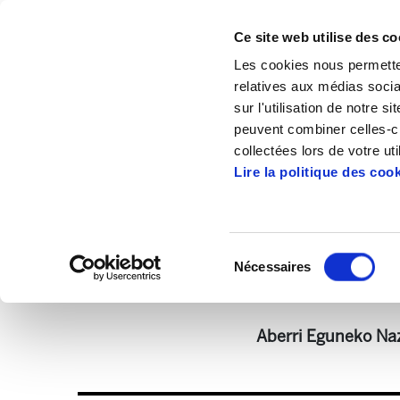
Ce site web utilise des co
Les cookies nous permetten
relatives aux médias socia
sur l'utilisation de notre 
peuvent combiner celles-ci
Accueil
Publications
Document du Comi
collectées lors de votre uti
Lire la politique des coo
Sélection
Nécessaires
du
2015 Aberri Eguna 
consentement
Aberri Eguneko Naz