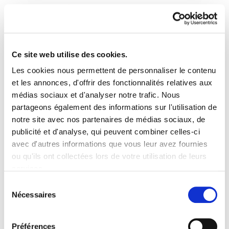
Ce site web utilise des cookies.
Les cookies nous permettent de personnaliser le contenu
Euskal presoak euskal
et les annonces, d'offrir des fonctionnalités relatives aux
médias sociaux et d'analyser notre trafic. Nous
herrira. Oztopoak
partageons également des informations sur l'utilisation de
notre site avec nos partenaires de médias sociaux, de
gainditu, konpromisoak
publicité et d'analyse, qui peuvent combiner celles-ci
sendotu, aukerak baliatu.
avec d'autres informations que vous leur avez fournies
ou qu'ils ont collectées lors de votre utilisation de leurs
Por el diálogo y la
services.
Lire la politique des cookies
distensión.
Sélection
Nécessaires
du
Langilegoarekin bestelako
consentement
Préférences