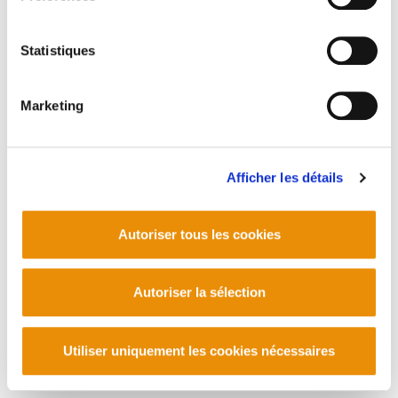
gizartea
eusk.PDF
643.2 KB
Statistiques
Marketing
PLAN DU SITE
ACCESSIBILITÉ
CONTACT
Manu Robles-Arangiz Institutua Fundazioa
Barrainkua 13 - 48009 Bilbo -
Telf. +34 94 403 77 99
Afficher les détails
Corderliers karrika 20 - 64100 Baiona -
Telf. +33 (0) 559 25 65 52
Contact
Autoriser tous les cookies
Autoriser la sélection
Utiliser uniquement les cookies nécessaires