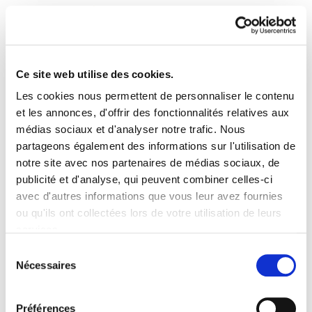
Ce site web utilise des cookies.
Les cookies nous permettent de personnaliser le contenu
"El poder sindical en la
et les annonces, d'offrir des fonctionnalités relatives aux
médias sociaux et d'analyser notre trafic. Nous
economía mundial" *
partageons également des informations sur l'utilisation de
notre site avec nos partenaires de médias sociaux, de
Christian Levesque-
publicité et d'analyse, qui peuvent combiner celles-ci
Gregor Murray
avec d'autres informations que vous leur avez fournies
ou qu'ils ont collectées lors de votre utilisation de leurs
services.
Doc2_podersindical1.pdf
293.9 KB
Lire la politique des cookies
Sélection
Nécessaires
du
consentement
PLAN DU SITE
ACCESSIBILITÉ
CONTACT
Manu Robles-Arangiz Institutua Fundazioa
Préférences