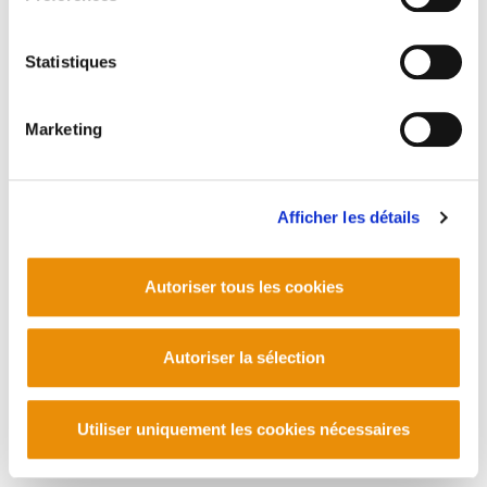
PLAN DU SITE
ACCESSIBILITÉ
CONTACT
Manu Robles-Arangiz Institutua Fundazioa
Barrainkua 13 - 48009 Bilbo -
Statistiques
Telf. +34 94 403 77 99
Corderliers karrika 20 - 64100 Baiona -
Marketing
Telf. +33 (0) 559 25 65 52
Contact
Afficher les détails
Autoriser tous les cookies
Autoriser la sélection
Utiliser uniquement les cookies nécessaires