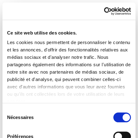
Ce site web utilise des cookies.
Les cookies nous permettent de personnaliser le contenu
Laneko osasunaren
et les annonces, d'offrir des fonctionnalités relatives aux
médias sociaux et d'analyser notre trafic. Nous
desafioak gizartearen eta
partageons également des informations sur l'utilisation de
notre site avec nos partenaires de médias sociaux, de
lan merkatuaren
publicité et d'analyse, qui peuvent combiner celles-ci
aldaketak direla eta. Lucía
avec d'autres informations que vous leur avez fournies
ou qu'ils ont collectées lors de votre utilisation de leurs
Artazcoz Lazcano
services.
Lire la politique des cookies
Sélection
Artazcozeus07.pdf
873.0 KB
Nécessaires
du
consentement
Préférences