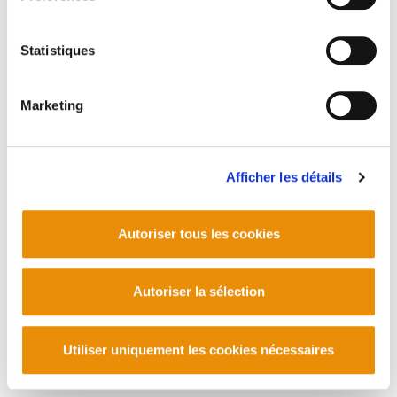
PLAN DU SITE
ACCESSIBILITÉ
CONTACT
Manu Robles-Arangiz Institutua Fundazioa
Barrainkua 13 - 48009 Bilbo -
Statistiques
Telf. +34 94 403 77 99
Corderliers karrika 20 - 64100 Baiona -
Marketing
Telf. +33 (0) 559 25 65 52
Contact
Afficher les détails
Autoriser tous les cookies
Autoriser la sélection
Utiliser uniquement les cookies nécessaires