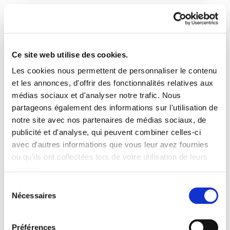
Ce site web utilise des cookies.
Les cookies nous permettent de personnaliser le contenu
Le pouvoir syndical dans
et les annonces, d'offrir des fonctionnalités relatives aux
médias sociaux et d'analyser notre trafic. Nous
l'économie mondiale -
partageons également des informations sur l'utilisation de
notre site avec nos partenaires de médias sociaux, de
Cristian Lévesque, Gregor
publicité et d'analyse, qui peuvent combiner celles-ci
Murray
avec d'autres informations que vous leur avez fournies
ou qu'ils ont collectées lors de votre utilisation de leurs
services.
Doc2_levesque_murray_cas2.pdf
293.9 KB
Lire la politique des cookies
Sélection
Nécessaires
du
consentement
Préférences