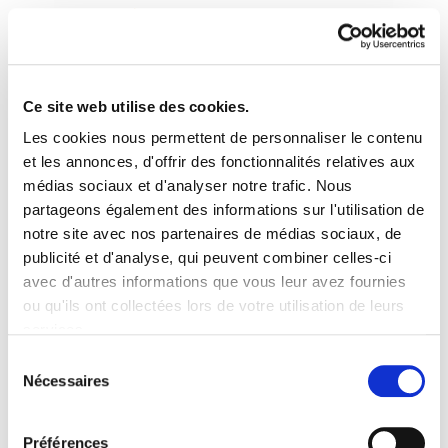
Ce site web utilise des cookies.
Les cookies nous permettent de personnaliser le contenu
ELA Astekaria 110
et les annonces, d'offrir des fonctionnalités relatives aux
médias sociaux et d'analyser notre trafic. Nous
partageons également des informations sur l'utilisation de
ELA Astekaria 110.pdf
920.0 KB
notre site avec nos partenaires de médias sociaux, de
publicité et d'analyse, qui peuvent combiner celles-ci
avec d'autres informations que vous leur avez fournies
PLAN DU SITE
ACCESSIBILITÉ
CONTACT
ou qu'ils ont collectées lors de votre utilisation de leurs
Manu Robles-Arangiz Institutua Fundazioa
services.
Barrainkua 13 - 48009 Bilbo -
Lire la politique des cookies
Telf. +34 94 403 77 99
Sélection
Nécessaires
Corderliers karrika 20 - 64100 Baiona -
du
Telf. +33 (0) 559 25 65 52
consentement
Contact
Préférences