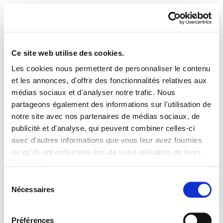
Ce site web utilise des cookies.
Les cookies nous permettent de personnaliser le contenu
ELA Astekaria 113
et les annonces, d'offrir des fonctionnalités relatives aux
médias sociaux et d'analyser notre trafic. Nous
partageons également des informations sur l'utilisation de
notre site avec nos partenaires de médias sociaux, de
publicité et d'analyse, qui peuvent combiner celles-ci
PLAN DU SITE
ACCESSIBILITÉ
CONTACT
avec d'autres informations que vous leur avez fournies
Manu Robles-Arangiz Institutua Fundazioa
ou qu'ils ont collectées lors de votre utilisation de leurs
Barrainkua 13 - 48009 Bilbo -
services.
Telf. +34 94 403 77 99
Lire la politique des cookies
Corderliers karrika 20 - 64100 Baiona -
Sélection
Nécessaires
Telf. +33 (0) 559 25 65 52
du
Contact
consentement
Préférences