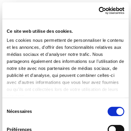
Ce site web utilise des cookies.
Les cookies nous permettent de personnaliser le contenu
ELA Astekaria 132
et les annonces, d'offrir des fonctionnalités relatives aux
médias sociaux et d'analyser notre trafic. Nous
partageons également des informations sur l'utilisation de
notre site avec nos partenaires de médias sociaux, de
publicité et d'analyse, qui peuvent combiner celles-ci
PLAN DU SITE
ACCESSIBILITÉ
CONTACT
avec d'autres informations que vous leur avez fournies
Manu Robles-Arangiz Institutua Fundazioa
ou qu'ils ont collectées lors de votre utilisation de leurs
Barrainkua 13 - 48009 Bilbo -
services.
Telf. +34 94 403 77 99
Lire la politique des cookies
Corderliers karrika 20 - 64100 Baiona -
Sélection
Nécessaires
Telf. +33 (0) 559 25 65 52
du
Contact
consentement
Préférences