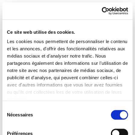
Ce site web utilise des cookies.
Les cookies nous permettent de personnaliser le contenu
ELA Astekaria 150
et les annonces, d'offrir des fonctionnalités relatives aux
médias sociaux et d'analyser notre trafic. Nous
partageons également des informations sur l'utilisation de
ELA Astekaria 150.PDF
10.0 MB
notre site avec nos partenaires de médias sociaux, de
publicité et d'analyse, qui peuvent combiner celles-ci
avec d'autres informations que vous leur avez fournies
PLAN DU SITE
ACCESSIBILITÉ
CONTACT
ou qu'ils ont collectées lors de votre utilisation de leurs
Manu Robles-Arangiz Institutua Fundazioa
services.
Barrainkua 13 - 48009 Bilbo -
Lire la politique des cookies
Telf. +34 94 403 77 99
Sélection
Nécessaires
Corderliers karrika 20 - 64100 Baiona -
du
Telf. +33 (0) 559 25 65 52
consentement
Contact
Préférences