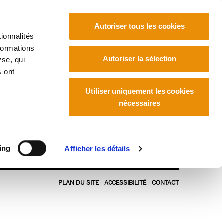
Autoriser tous les cookies
ionnalités
formations
Euskara
Français
Español
Autoriser la sélection
yse, qui
s ont
Utiliser uniquement les cookies
nécessaires
ing
Afficher les détails
PLAN DU SITE
ACCESSIBILITÉ
CONTACT