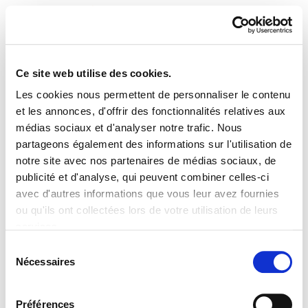
Ce site web utilise des cookies.
Les cookies nous permettent de personnaliser le contenu
ELA Astekaria 291
et les annonces, d'offrir des fonctionnalités relatives aux
médias sociaux et d'analyser notre trafic. Nous
partageons également des informations sur l'utilisation de
notre site avec nos partenaires de médias sociaux, de
publicité et d'analyse, qui peuvent combiner celles-ci
PLAN DU SITE
ACCESSIBILITÉ
CONTACT
avec d'autres informations que vous leur avez fournies
Manu Robles-Arangiz Institutua Fundazioa
ou qu'ils ont collectées lors de votre utilisation de leurs
Barrainkua 13 - 48009 Bilbo -
services.
Telf. +34 94 403 77 99
Lire la politique des cookies
Corderliers karrika 20 - 64100 Baiona -
Sélection
Nécessaires
Telf. +33 (0) 559 25 65 52
du
Contact
consentement
Préférences