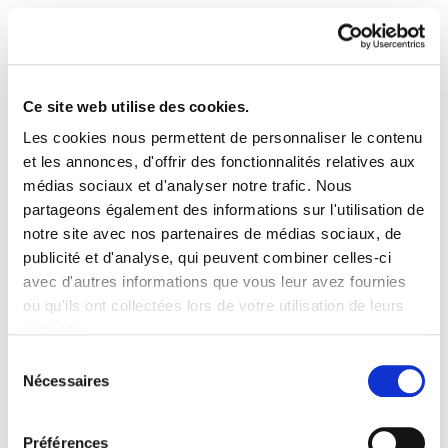
Ce site web utilise des cookies.
Les cookies nous permettent de personnaliser le contenu
ELA Astekaria 31
et les annonces, d'offrir des fonctionnalités relatives aux
médias sociaux et d'analyser notre trafic. Nous
partageons également des informations sur l'utilisation de
ELA Astekaria 31.PDF
1.3 MB
notre site avec nos partenaires de médias sociaux, de
publicité et d'analyse, qui peuvent combiner celles-ci
avec d'autres informations que vous leur avez fournies
PLAN DU SITE
ACCESSIBILITÉ
CONTACT
ou qu'ils ont collectées lors de votre utilisation de leurs
Manu Robles-Arangiz Institutua Fundazioa
services.
Barrainkua 13 - 48009 Bilbo -
Lire la politique des cookies
Telf. +34 94 403 77 99
Sélection
Nécessaires
Corderliers karrika 20 - 64100 Baiona -
du
Telf. +33 (0) 559 25 65 52
consentement
Contact
Préférences