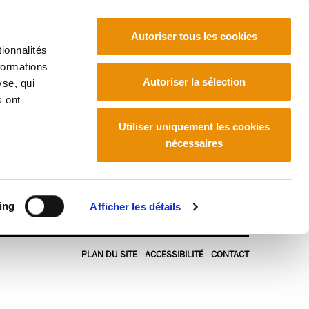
Autoriser tous les cookies
ionnalités
formations
Euskara
Français
Español
Autoriser la sélection
yse, qui
s ont
Utiliser uniquement les cookies
nécessaires
ing
Afficher les détails
PLAN DU SITE
ACCESSIBILITÉ
CONTACT